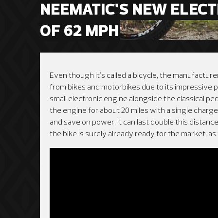
NEEMATIC'S NEW ELECTR
OF 62 MPH
Even though it's called a bicycle, the manufactur
from bikes and motorbikes due to its impressive 
small electronic engine alongside the classical ped
the engine for about 20 miles with a single charge
and save on power, it can last double this distanc
the bike is surely already ready for the market, as 