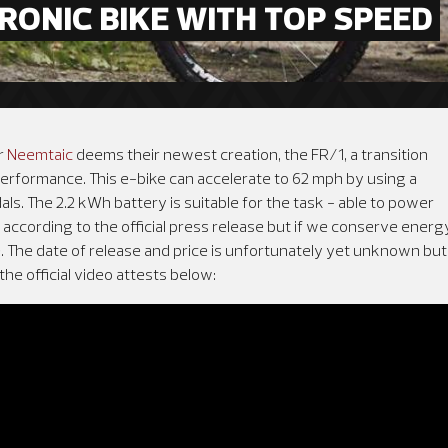
ONIC BIKE WITH TOP SPEED 
er
Neemtaic
deems their newest creation, the FR/1, a transition
performance. This e-bike can accelerate to 62 mph by using a
als. The 2.2 kWh battery is suitable for the task - able to power
 according to the official press release but if we conserve energ
e. The date of release and price is unfortunately yet unknown but
the official video attests below: