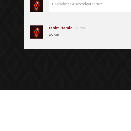
Jasim Ramic
6 éve
poker