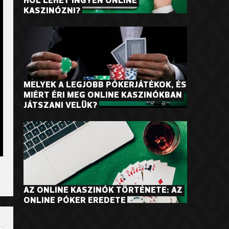
HOL LEHET INGYEN ONLINE 
KASZINÓZNI?
MELYEK A LEGJOBB PÓKERJÁTÉKOK, ÉS 
MIÉRT ÉRI MEG ONLINE KASZINÓKBAN 
JÁTSZANI VELÜK?
AZ ONLINE KASZINÓK TÖRTÉNETE: AZ 
ONLINE PÓKER EREDETE